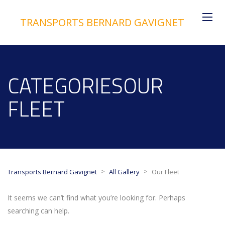
TRANSPORTS BERNARD GAVIGNET
CATEGORIESOUR
FLEET
>
>
Transports Bernard Gavignet
All Gallery
Our Fleet
It seems we can’t find what you’re looking for. Perhaps
searching can help.