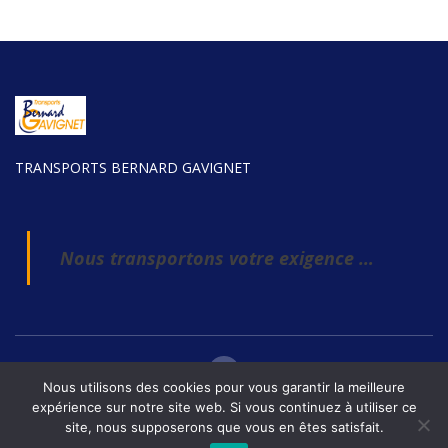
TRANSPORTS BERNARD GAVIGNET
Nous transportons votre exigence …
Nous utilisons des cookies pour vous garantir la meilleure
expérience sur notre site web. Si vous continuez à utiliser ce
site, nous supposerons que vous en êtes satisfait.
Copyright © 2021. Fret Solutions. All rights reserved
Politique de