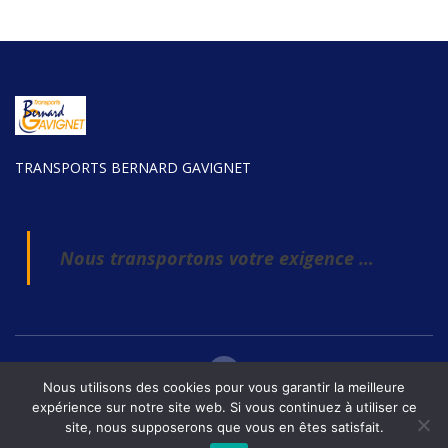
TRANSPORTS BERNARD GAVIGNET
Nous transportons votre exigence …
Nous utilisons des cookies pour vous garantir la meilleure
expérience sur notre site web. Si vous continuez à utiliser ce
site, nous supposerons que vous en êtes satisfait.
Copyright © 2021. Fret Solutions. All rights reserved
Politique de